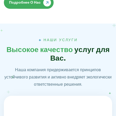
Подробнее О Нас
НАШИ УСЛУГИ
В
ы
с
о
к
о
е
к
а
ч
е
с
т
в
о
у
с
л
у
г
д
л
я
В
а
с
.
Наша компания придерживается принципов
устойчивого развития и активно внедряет экологически
ответственные решения.