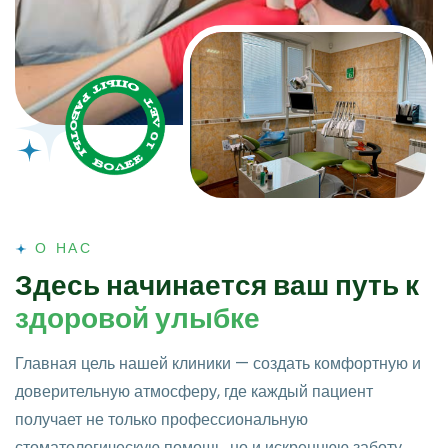
О НАС
З
д
е
с
ь
н
а
ч
и
н
а
е
т
с
я
в
а
ш
п
у
т
ь
к
з
д
о
р
о
в
о
й
у
л
ы
б
к
е
Главная цель нашей клиники — создать комфортную и
доверительную атмосферу, где каждый пациент
получает не только профессиональную
стоматологическую помощь, но и искреннюю заботу.