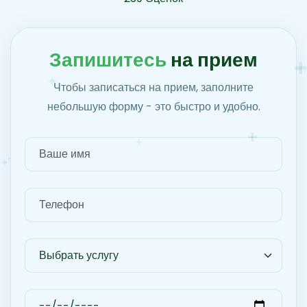
З
а
п
и
ш
и
т
е
с
ь
н
а
п
р
и
е
м
Чтобы записаться на прием, заполните
небольшую форму - это быстро и удобно.