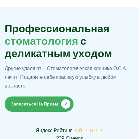
П
р
о
ф
е
с
с
и
о
н
а
л
ь
н
а
я
с
т
о
м
а
т
о
л
о
г
и
я
с
д
е
л
и
к
а
т
н
ы
м
у
х
о
д
о
м
Другие удаляют – Стоматологическая клиника О.С.А.
лечит! Подарите себе красивую улыбку в любом
возрасте.
Записаться На Прием
Яндекс Рейтинг
4.9
239 Оценок