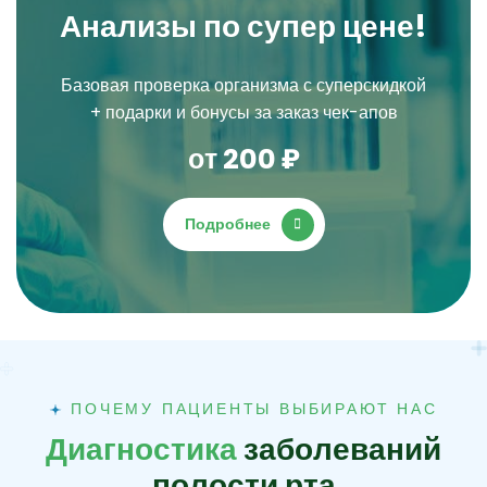
А
н
а
л
и
з
ы
п
о
с
у
п
е
р
ц
е
н
е
!
Базовая проверка организма с суперскидкой
+ подарки и бонусы за заказ чек-апов
о
т
2
0
0
₽
Подробнее
ПОЧЕМУ ПАЦИЕНТЫ ВЫБИРАЮТ НАС
Д
и
а
г
н
о
с
т
и
к
а
з
а
б
о
л
е
в
а
н
и
й
п
о
л
о
с
т
и
р
т
а