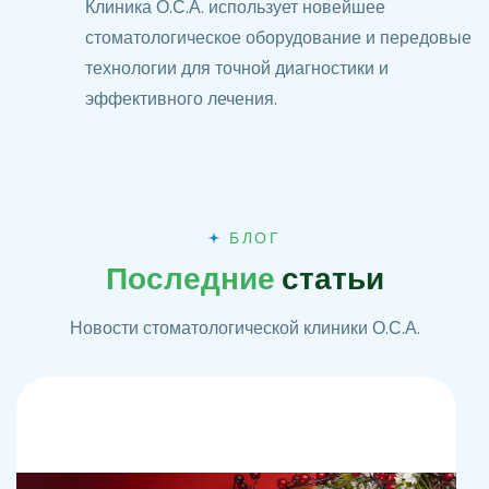
Клиника О.С.А. использует новейшее
стоматологическое оборудование и передовые
технологии для точной диагностики и
эффективного лечения.
БЛОГ
П
о
с
л
е
д
н
и
е
с
т
а
т
ь
и
Новости стоматологической клиники О.С.А.