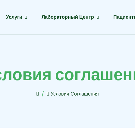
Услуги
Лабораторный Центр
Пациент
с
л
о
в
и
я
с
о
г
л
а
ш
е
н
Условия Соглашения