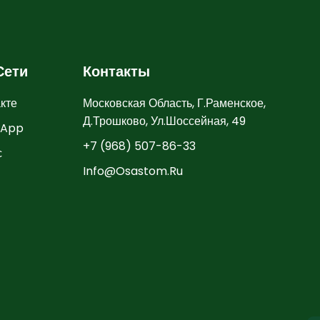
Сети
Контакты
кте
Московская Область, Г.Раменское,
Д.Трошково, Ул.Шоссейная, 49
sApp
+7 (968) 507-86-33
с
Info@osastom.ru